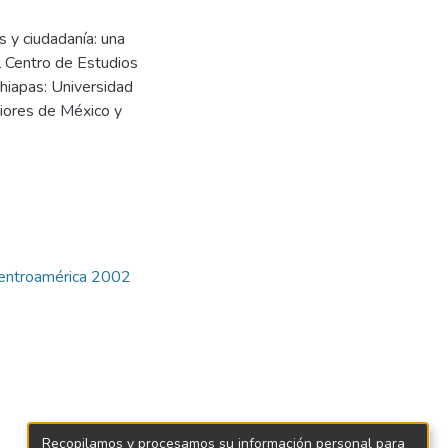
 y ciudadanía: una
l Centro de Estudios
hiapas: Universidad
riores de México y
Centroamérica 2002
Recopilamos y procesamos su información personal para