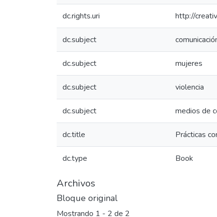
dc.rights.uri
http://crea
dc.subject
comunicació
dc.subject
mujeres
dc.subject
violencia
dc.subject
medios de c
dc.title
Prácticas co
dc.type
Book
Archivos
Bloque original
Mostrando
1 - 2 de 2