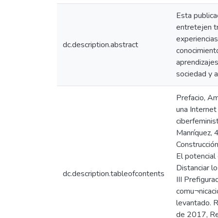
Esta publica
entretejen t
experiencias
dc.description.abstract
conocimiento
aprendizajes 
sociedad y 
Prefacio, Am
una Interne
ciberfeminis
Manríquez, 4
Construcción
El potencial
Distanciar l
dc.description.tableofcontents
III Prefigur
comu¬nicació
levantado. 
de 2017, Re