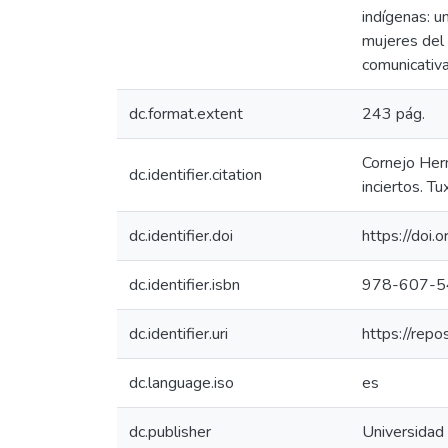
indígenas: u
mujeres del
comunicativa
dc.format.extent
243 pág.
Cornejo Hern
dc.identifier.citation
inciertos. 
dc.identifier.doi
https://do
dc.identifier.isbn
978-607-5
dc.identifier.uri
https://rep
dc.language.iso
es
dc.publisher
Universidad