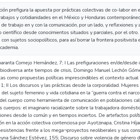
ción prefigura la apuesta por prácticas colectivas de co-labor en 
rabajos y cotidianidades en el México y Honduras contemporáneos
 de trabajo en y con la comunicación, por un lado, y reflexiones y 
 científico desde conocimientos situados y parciales, por el otro.
con sujetos sociopolíticos, para así borrar la frontera positivista e
academia.
aranta Cornejo Hernández, 7; I Las prefiguraciones en/de/desde i
t biodiversa ante tiempos de crisis, Domingo Manuel Lechón Góm
tas como propuestas políticas imprescindibles el contexto actua
1; II Los discursos y las prácticas desde la corporalidad. Mujeres 
 del sujeto femenino y vida cotidiana en la “guerra contra el narcot
 del cuerpo como herramienta de comunicación en poblaciones cal
os cuerpos: el imaginario racializante sobre la trabajadora domést
aciones desde lo común y en tiempos inciertos. De artefactos polít
n en la acción colectiva contenciosa por Ayotzinapa, Cristina Híj
Resistencias frente a los mega¬proyectos neoliberales y sus co
yna Sánchez Estévez, 155; Discurso sobre violencia de género 