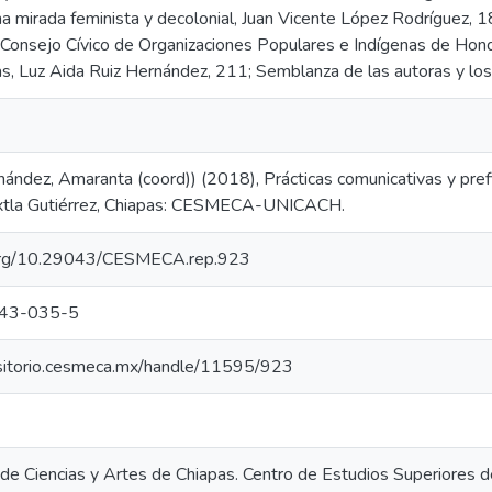
na mirada feminista y decolonial, Juan Vicente López Rodríguez, 
 Consejo Cívico de Organizaciones Populares e Indígenas de Hon
s, Luz Aida Ruiz Hernández, 211; Semblanza de las autoras y los
ández, Amaranta (coord)) (2018), Prácticas comunicativas y pref
Tuxtla Gutiérrez, Chiapas: CESMECA-UNICACH.
i.org/10.29043/CESMECA.rep.923
43-035-5
ositorio.cesmeca.mx/handle/11595/923
 de Ciencias y Artes de Chiapas. Centro de Estudios Superiores 