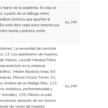
el marco de la academia. En ella se
, a partir de un diálogo entre
análisis teóricos que aportan al
es_MX
 En este libro cada autor retoma sus
ntre teoría y práctica, entre
nternet. La necesidad de construir
ez, 13; Los quehaceres de mujeres
l de México, Lisseth Mariana Pérez
narrando(se) en la violencia.
ráfico”, Miriam Bautista Arias; 69;
lejeras, Mónica Orozco Torres, 91;
ica, Andrea de la Hidalga Ríos, 113;
es_MX
ico-estéticos, performatividad y
ar González, 135; México un país
nsecuencias después de los sismos
desde las voces de mujeres