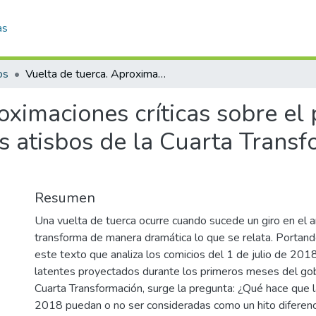
as
os
Vuelta de tuerca. Aproximaciones críticas sobre el proceso electoral 2017-2018 y primeros atisbos de la Cuarta Transformación en Chiapas y México
oximaciones críticas sobre el 
 atisbos de la Cuarta Transf
Resumen
Una vuelta de tuerca ocurre cuando sucede un giro en el
transforma de manera dramática lo que se relata. Portand
este texto que analiza los comicios del 1 de julio de 201
latentes proyectados durante los primeros meses del go
Cuarta Transformación, surge la pregunta: ¿Qué hace que 
2018 puedan o no ser consideradas como un hito diferencia