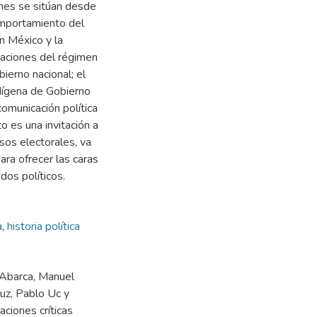
ones se sitúan desde
comportamiento del
n México y la
icaciones del régimen
bierno nacional; el
dígena de Gobierno
comunicación política
to es una invitación a
sos electorales, va
para ofrecer las caras
dos políticos.
a
,
historia política
-Abarca, Manuel
uz, Pablo Uc y
aciones críticas