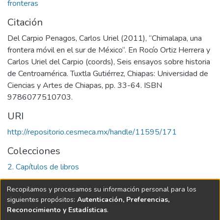
fronteras
Citación
Del Carpio Penagos, Carlos Uriel (2011), “Chimalapa, una
frontera móvil en el sur de México“. En Rocío Ortiz Herrera y
Carlos Uriel del Carpio (coords), Seis ensayos sobre historia
de Centroamérica. Tuxtla Gutiérrez, Chiapas: Universidad de
Ciencias y Artes de Chiapas, pp. 33-64. ISBN
9786077510703.
URI
http://repositorio.cesmeca.mx/handle/11595/171
Colecciones
2. Capítulos de libros
Página completa del ítem
Recopilamos y procesamos su información personal para los
siguientes propósitos:
Autenticación, Preferencias,
Reconocimiento y Estadísticas
.
Software DSpace
copyright © 2002-2026
LYRASIS