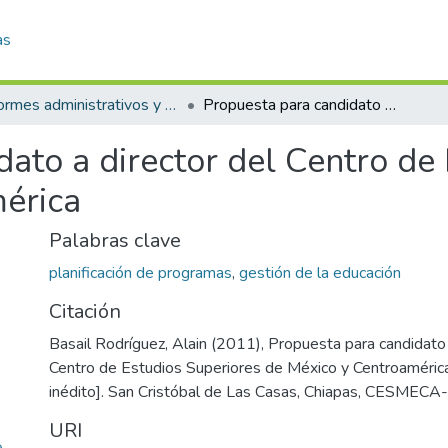
as
Informes administrativos y de gestión
Propuesta para candidato a director del Centro de Estudios Superiores de México y Centroamérica
ato a director del Centro de
érica
Palabras clave
planificación de programas
,
gestión de la educación
Citación
Basail Rodríguez, Alain (2011), Propuesta para candidato 
Centro de Estudios Superiores de México y Centroaméri
inédito]. San Cristóbal de Las Casas, Chiapas, CESMEC
URI