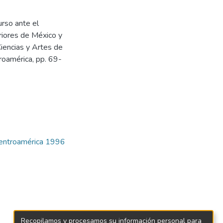
urso ante el
riores de México y
Ciencias y Artes de
roamérica, pp. 69-
Centroamérica 1996
Recopilamos y procesamos su información personal para