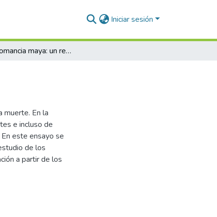
Iniciar sesión
La oniromancia maya: un recurso ante el infortunio
a muerte. En la
tes e incluso de
. En este ensayo se
estudio de los
ión a partir de los