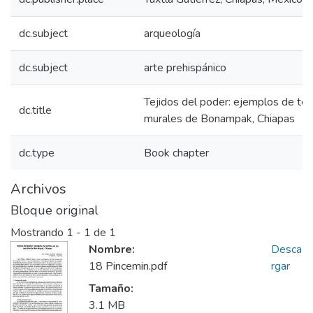
dc.subject
arqueología
dc.subject
arte prehispánico
Tejidos del poder: ejemplos de text
dc.title
murales de Bonampak, Chiapas
dc.type
Book chapter
Archivos
Bloque original
Mostrando
1 - 1 de 1
Nombre:
Desca
18 Pincemin.pdf
rgar
Tamaño:
3.1 MB