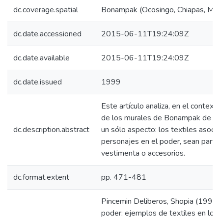
dc.coverage.spatial
Bonampak (Ocosingo, Chiapas, Méx
dc.date.accessioned
2015-06-11T19:24:09Z
dc.date.available
2015-06-11T19:24:09Z
dc.date.issued
1999
Este artículo analiza, en el context
de los murales de Bonampak de 1
dc.description.abstract
un sólo aspecto: los textiles asoci
personajes en el poder, sean parte
vestimenta o accesorios.
dc.format.extent
pp. 471-481
Pincemin Deliberos, Shopia (1999),
poder: ejemplos de textiles en los