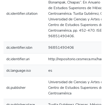
Bonampak, Chiapas”. En Anuario 1
de Estudios Superiores de México
dc.identifier.citation
Centroamérica. Tuxtla Gutiérrez, Ch
Universidad de Ciencias y Artes de
Centro de Estudios Superiores de 
Centroamérica, pp. 452-470. ISBN
96851490406.
dc.identifier.isbn
96851490406
dc.identifier.uri
http://repositorio.cesmeca.mx/ha
dc.language.iso
es
Universidad de Ciencias y Artes de
dc.publisher
Centro de Estudios Superiores de 
Centroamérica
dc.publisher.place
Tuxtla Gutiérrez, Chiapas, México