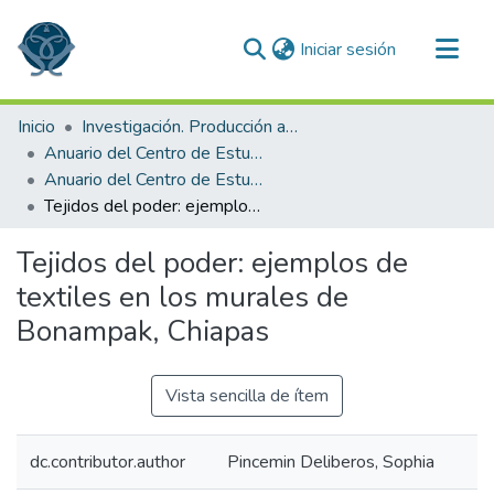
(current)
Iniciar sesión
Comunidades
Inicio
Investigación. Producción académica
Todo DSpace
Anuario del Centro de Estudios Superiores de México y Centroamérica
Anuario del Centro de Estudios Superiores de México y Centroamérica 1998
Estadísticas
Tejidos del poder: ejemplos de textiles en los murales de Bonampak, Chiapas
Tejidos del poder: ejemplos de
textiles en los murales de
Bonampak, Chiapas
Vista sencilla de ítem
dc.contributor.author
Pincemin Deliberos, Sophia