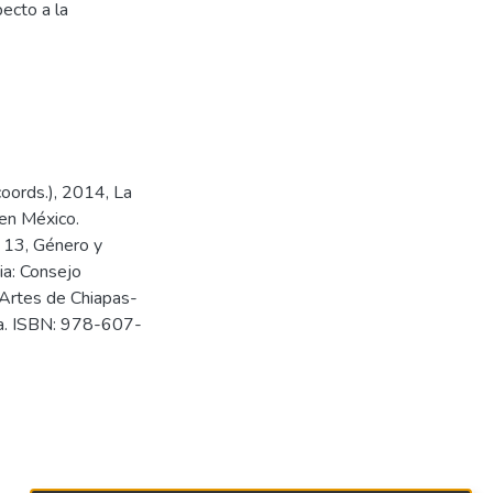
ecto a la
coords.), 2014, La
 en México.
. 13, Género y
nia: Consejo
 Artes de Chiapas-
ca. ISBN: 978-607-