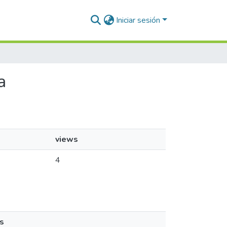
Iniciar sesión
a
views
4
s