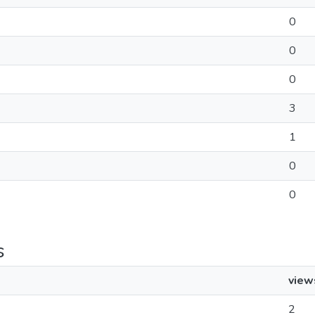
0
0
0
3
1
0
0
s
view
2