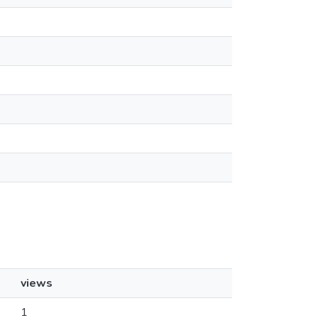
views
1