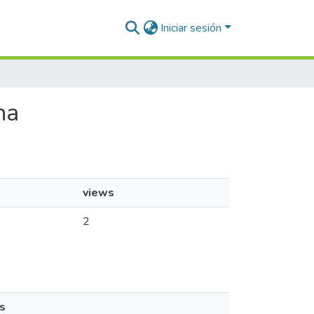
Iniciar sesión
na
views
2
s