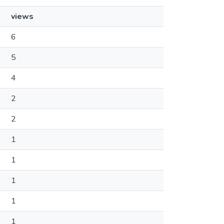
views
6
5
4
2
2
1
1
1
1
1