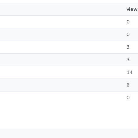
view
0
0
3
3
14
6
0