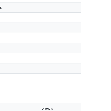
s
views