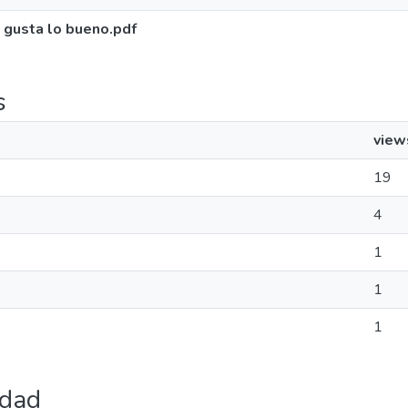
e gusta lo bueno.pdf
s
view
19
4
1
1
1
udad