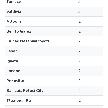
Temuco
3
Valdivia
3
Altoona
2
Benito Juarez
2
Ciudad Nezahualcoyotl
2
Essen
2
Iguatu
2
London
2
Prineville
2
San Luis Potosí City
2
Tlalnepantla
2