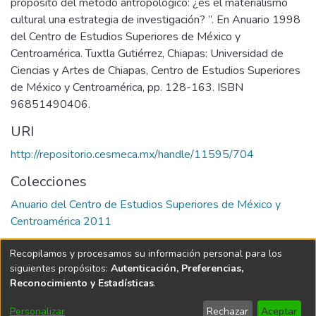
propósito del método antropológico: ¿es el materialismo
cultural una estrategia de investigación? ”. En Anuario 1998
del Centro de Estudios Superiores de México y
Centroamérica. Tuxtla Gutiérrez, Chiapas: Universidad de
Ciencias y Artes de Chiapas, Centro de Estudios Superiores
de México y Centroamérica, pp. 128-163. ISBN
96851490406.
URI
http://repositorio.cesmeca.mx/handle/11595/704
Colecciones
Anuario del Centro de Estudios Superiores de México y
Centroamérica 2011
Página completa del ítem
Recopilamos y procesamos su información personal para los
siguientes propósitos:
Autenticación, Preferencias,
Reconocimiento y Estadísticas
.
Software DSpace
copyright © 2002-2026
LYRASIS
Configuración de
Accessibility
Enviar
Personalizar
Rechazar
Aceptar