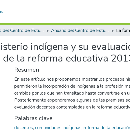
as
Anuario del Centro de Estudios Superiores de México y Centroamérica
Anuario del Centro de Estudios Superiores de México y Centroamérica 2013
sterio indígena y su evaluaci
o de la reforma educativa 201
Resumen
En este artículo nos proponemos mostrar los procesos hi
permitieron la incorporación de indígenas a la profesión ma
cambios por los que han transitado hasta convertirse en u
Posteriormente expondremos algunas de las premisas sob
evaluación docentes contempladas en la reforma educati
Palabras clave
docentes
,
comunidades indígenas
,
reforma de la educació