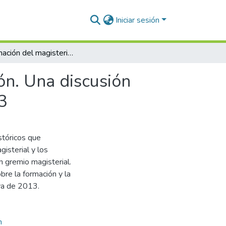
Iniciar sesión
La formación del magisterio indígena y su evaluación. Una discusión necesaria en el marco de la reforma educativa 2013
ón. Una discusión
3
stóricos que
gisterial y los
n gremio magisterial.
re la formación y la
va de 2013.
n